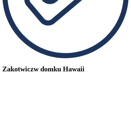
Zakotwicz
w domku Hawaii