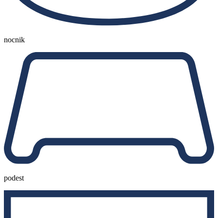
nocnik
podest